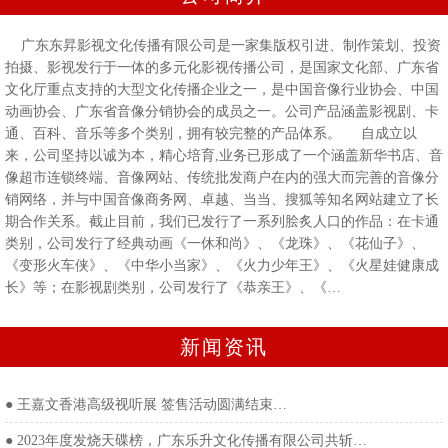
广东东昇影视文化传播有限公司是一家集版权引进、制作策划、投资
拍摄、影视发行于一体的多元化影视传播公司，是国家文化部、广东省
文化厅重点支持的大型文化传播企业之一，是中国音像行业协会、中国
动画协会、广东省音像分销协会的成员之一。公司产品涵盖影视剧、卡
通、百科、音乐等多个类别，拥有较完整的产品体系。 自成立以
来，公司坚持以诚为本，精心培育,业务已形成了一个涵盖新华书店、音
像超市连锁终端、音像网站、传统批发商户在内的强大而完善的音像分
销网络，并与中国音像商务网、卓越、当当、搜狐等知名网站建立了长
期合作关系。截止目前，我们已发行了一系列脍炙人口的作品：在卡通
类别，公司发行了经典动画《一休和尚》、《龙珠》、《花仙子》、
《变形火车侠》、《中华小当家》、《火力少年王》、《火星娃健康成
长》等；在影视剧类别，公司发行了《恭亲王》、《…
新闻资讯
●
王嘉文香港高级视听展 签售活动圆满结束…
●
2023年度发烧天碟榜，广东乐升文化传播有限公司共斩…