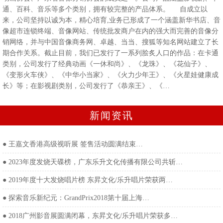
通、百科、音乐等多个类别，拥有较完整的产品体系。 自成立以
来，公司坚持以诚为本，精心培育,业务已形成了一个涵盖新华书店、音
像超市连锁终端、音像网站、传统批发商户在内的强大而完善的音像分
销网络，并与中国音像商务网、卓越、当当、搜狐等知名网站建立了长
期合作关系。截止目前，我们已发行了一系列脍炙人口的作品：在卡通
类别，公司发行了经典动画《一休和尚》、《龙珠》、《花仙子》、
《变形火车侠》、《中华小当家》、《火力少年王》、《火星娃健康成
长》等；在影视剧类别，公司发行了《恭亲王》、《…
新闻资讯
●
王嘉文香港高级视听展 签售活动圆满结束…
●
2023年度发烧天碟榜，广东乐升文化传播有限公司共斩…
●
2019年度十大发烧唱片榜 东昇文化/乐升唱片荣获两…
●
探索音乐新纪元：GrandPrix2018第十届上海…
●
2018广州影音展圆满闭幕，东昇文化/乐升唱片荣获多…