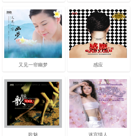
又见一帘幽梦
感应
歌魅
迷宫情人