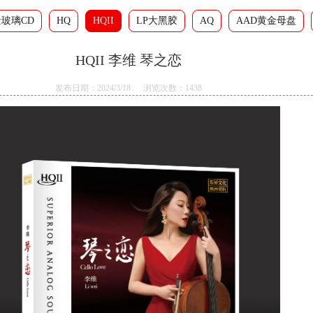
玻璃CD
HQ
HQII
LP大黑胶
AQ
AAD黄金母盘
HQII 李维 琴之恋
发布日期：2024/3/18 浏览次数：1438