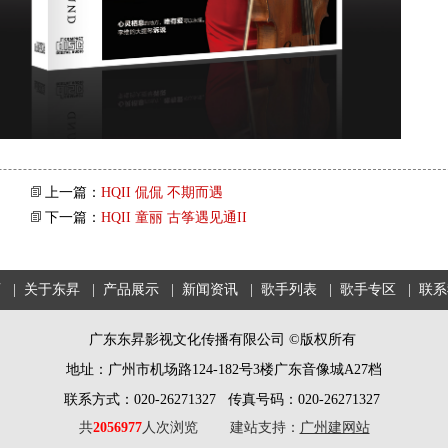
上一篇：
HQII 侃侃 不期而遇
下一篇：
HQII 童丽 古筝遇见通II
页
| 关于东昇
| 产品展示
| 新闻资讯
| 歌手列表
| 歌手专区
| 联
广东东昇影视文化传播有限公司 ©版权所有
地址：广州市机场路124-182号3楼广东音像城A27档
联系方式：020-26271327 传真号码：020-26271327
共
2056977
人次浏览
建站支持：
广州建网站