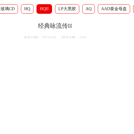
玻璃CD
HQ
HQII
LP大黑胶
AQ
AAD黄金母盘
经典咏流传II
发布日期：2023/3/30 浏览次数：1916