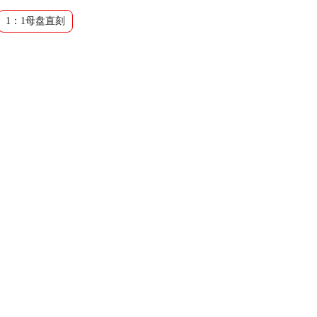
1：1母盘直刻