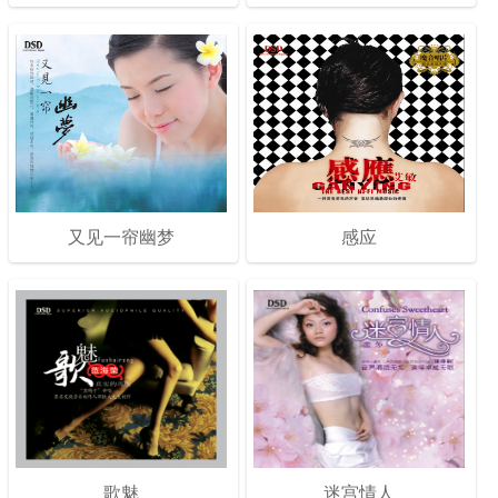
又见一帘幽梦
感应
歌魅
迷宫情人