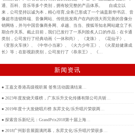
通、百科、音乐等多个类别，拥有较完整的产品体系。 自成立以
来，公司坚持以诚为本，精心培育,业务已形成了一个涵盖新华书店、音
像超市连锁终端、音像网站、传统批发商户在内的强大而完善的音像分
销网络，并与中国音像商务网、卓越、当当、搜狐等知名网站建立了长
期合作关系。截止目前，我们已发行了一系列脍炙人口的作品：在卡通
类别，公司发行了经典动画《一休和尚》、《龙珠》、《花仙子》、
《变形火车侠》、《中华小当家》、《火力少年王》、《火星娃健康成
长》等；在影视剧类别，公司发行了《恭亲王》、《…
新闻资讯
●
王嘉文香港高级视听展 签售活动圆满结束…
●
2023年度发烧天碟榜，广东乐升文化传播有限公司共斩…
●
2019年度十大发烧唱片榜 东昇文化/乐升唱片荣获两…
●
探索音乐新纪元：GrandPrix2018第十届上海…
●
2018广州影音展圆满闭幕，东昇文化/乐升唱片荣获多…