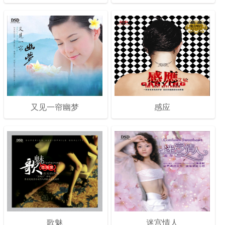
又见一帘幽梦
感应
歌魅
迷宫情人