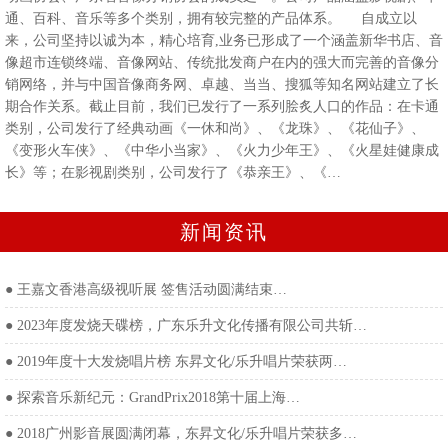
通、百科、音乐等多个类别，拥有较完整的产品体系。 自成立以
来，公司坚持以诚为本，精心培育,业务已形成了一个涵盖新华书店、音
像超市连锁终端、音像网站、传统批发商户在内的强大而完善的音像分
销网络，并与中国音像商务网、卓越、当当、搜狐等知名网站建立了长
期合作关系。截止目前，我们已发行了一系列脍炙人口的作品：在卡通
类别，公司发行了经典动画《一休和尚》、《龙珠》、《花仙子》、
《变形火车侠》、《中华小当家》、《火力少年王》、《火星娃健康成
长》等；在影视剧类别，公司发行了《恭亲王》、《…
新闻资讯
●
王嘉文香港高级视听展 签售活动圆满结束…
●
2023年度发烧天碟榜，广东乐升文化传播有限公司共斩…
●
2019年度十大发烧唱片榜 东昇文化/乐升唱片荣获两…
●
探索音乐新纪元：GrandPrix2018第十届上海…
●
2018广州影音展圆满闭幕，东昇文化/乐升唱片荣获多…